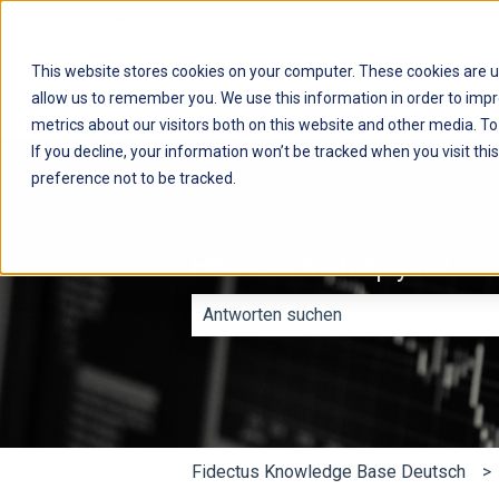
Deutsch
Untermenü für Übersetzungen anzeigen
This website stores cookies on your computer. These cookies are u
allow us to remember you. We use this information in order to imp
metrics about our visitors both on this website and other media. T
If you decline, your information won’t be tracked when you visit th
preference not to be tracked.
How can we help you?
Es gibt keine Vorschläge, da das Such
Fidectus Knowledge Base Deutsch