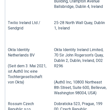
Building, Crampton Avenue
Ballsbridge, Dublin 4, Ireland
Twilio Ireland Ltd /
25-28 North Wall Quay, Dublin
Sendgrid
1, Ireland
Okta Identity
Okta Identity Ireland Limited,
Netherlands BV
70 Sir John Rogerson's Quay,
Dublin 2, Dublin, Ireland, D02
R296
(Seit dem 3. Mai 2021,
ist Auth0 Inc eine
Tochtergesellschaft
von Okta)
(Auth0 Inc, 10800 Northeast
8th Street, Suite 600, Bellevue,
Washington 98004, USA)
Rossum Czech
Dobraticka 523, Prague, 199
Republic s.r.o.
00, Czech Republic